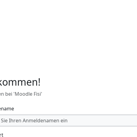
lkommen!
 bei 'Moodle Fisi'
ename
rt